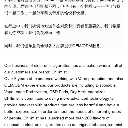
的期望。尽管他们可能都不同，但他们有一个共同点
——他们与我
们一起工作
，
一起分享科技带来的愉悦和快感
。
在行业中，我们确切地知道什么对您和消费者是重要的。我们希望
看到你
成功
，
我们为英雄
而
工作。
同时
，
我们也乐意为全球各大品牌提供
OEM/ODM
服务
。
Our business of electronic cigarettes has a situation where - all of
our customers are brand: Chillmist.
Over 5 years of experience working with Vape promotion and also
OEM/ODM experience, our products are including Disposable
Vape, Vape Pod system, CBD Pods, Dry Herb Vaporizer.
Chillmist is committed to using more advanced technology to
provide smokers with products that are less harmful and have a
better experience. In order to meet the needs of different groups
of people, Chillmist has launched more than 200 flavors of
disposable electronic cigarettes such as original tobacco, ice mint,