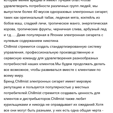
которые менее вредны и имеют лучший опыт.Чтобы
удовлетворить потребности различных групп людей, мы
выпустили более 40 вкусов одноразовых электронных сигарет,
таких как оригинальный табак, ледяная мята, коктейль из
бобов маш, сладкий личи, тропическое манго, энергетическая
корова, тропические фрукты, черничная слива, арбузный лед
и т.д......Даже популярная в Японии электронная сигарета с
нулевым содержанием никотина
Chillmist стремится создать стандартизированную систему
управления, профессиональную производственную и
сервисную команду для удовлетворения разнообразных
потребностей наших клиентов.Мы будем продолжать делать
все возможное, чтобы развиваться вместе с клиентами по
всему миру.
Бренд Chillmist электронных сигарет имеет мировую
репутацию и пользуется популярностью у местных
потребителей.Chillmist стремится создавать ценность для
клиентов и дистрибьюторов.Chillmist также любит
курильщиками и никогда не оправдывает их ожиданий.Хотя
все они могут быть разными, у них есть одна общая черта -